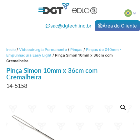
sac@dgtech.ind.br
Área do Cliente
Início
/
Videocirurgia Permanente
/
Pinças
/
Pinças de Ø10mm -
Empunhadura Easy Light
/ Pinça Simon 10mm x 36cm com
Cremalheira
Pinça Simon 10mm x 36cm com
Cremalheira
14-5158