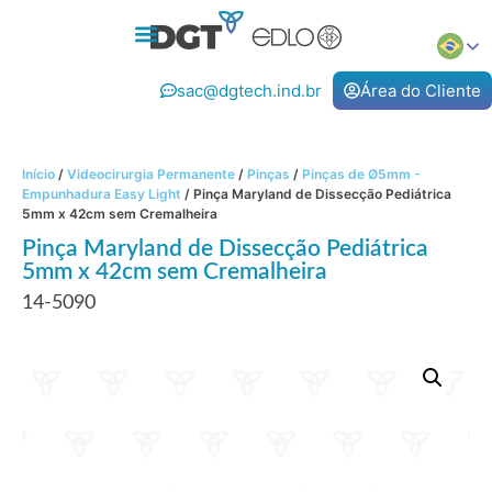
sac@dgtech.ind.br
Área do Cliente
Início
/
Videocirurgia Permanente
/
Pinças
/
Pinças de Ø5mm -
Empunhadura Easy Light
/ Pinça Maryland de Dissecção Pediátrica
5mm x 42cm sem Cremalheira
Pinça Maryland de Dissecção Pediátrica
5mm x 42cm sem Cremalheira
14-5090