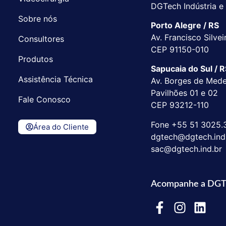
DGTech Indústria e
Sobre nós
Porto Alegre / RS
Av. Francisco Silvei
Consultores
CEP 91150-010
Produtos
Sapucaia do Sul / 
Assistência Técnica
Av. Borges de Medei
Pavilhões 01 e 02
Fale Conosco
CEP 93212-110
Fone +55 51 3025.
Área do Cliente
dgtech@dgtech.ind
sac@dgtech.ind.br
Acompanhe a DG