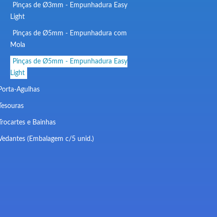
Pinças de Ø3mm - Empunhadura Easy
Light
Pinças de Ø5mm - Empunhadura com
Mola
Pinças de Ø5mm - Empunhadura Easy
Light
Porta-Agulhas
Tesouras
Trocartes e Bainhas
Vedantes (Embalagem c/5 unid.)