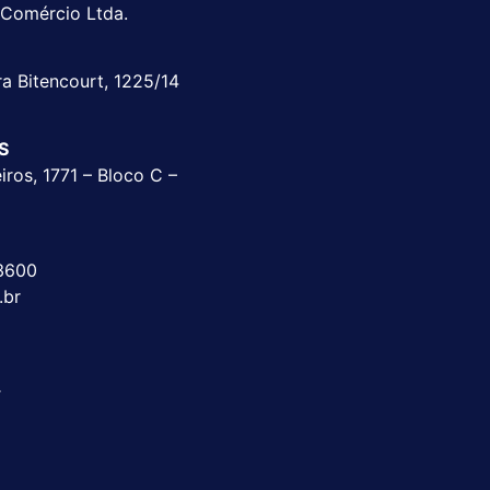
 Comércio Ltda.
ra Bitencourt, 1225/14
RS
ros, 1771 – Bloco C –
3600
.br
T