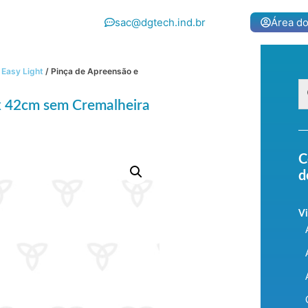
sac@dgtech.ind.br
Área do
Easy Light
/ Pinça de Apreensão e
x 42cm sem Cremalheira
C
d
Vi