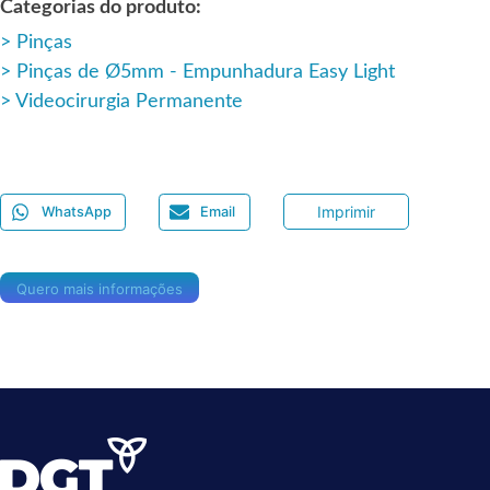
Categorias do produto:
Pinças
Pinças de Ø5mm - Empunhadura Easy Light
Videocirurgia Permanente
Imprimir
WhatsApp
Email
Quero mais informações