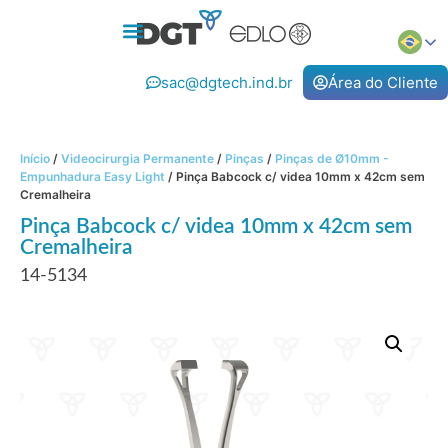
sac@dgtech.ind.br
Área do Cliente
Início
/
Videocirurgia Permanente
/
Pinças
/
Pinças de Ø10mm -
Empunhadura Easy Light
/ Pinça Babcock c/ videa 10mm x 42cm sem
Cremalheira
Pinça Babcock c/ videa 10mm x 42cm sem
Cremalheira
14-5134