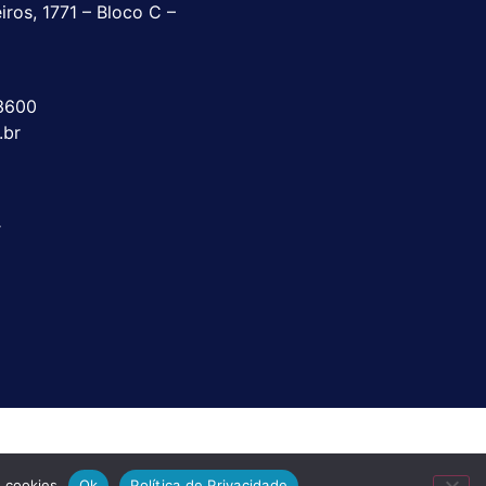
ros, 1771 – Bloco C –
3600
.br
T
e cookies
Ok
Política de Privacidade