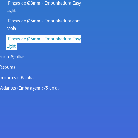
Pinças de Ø3mm - Empunhadura Easy
Light
Pinças de Ø5mm - Empunhadura com
Mola
Pinças de Ø5mm - Empunhadura Easy
Light
Porta-Agulhas
Tesouras
Trocartes e Bainhas
Vedantes (Embalagem c/5 unid.)