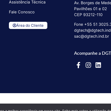
Assistência Técnica
Av. Borges de Medei
Pavilhões 01 e 02
Fale Conosco
CEP 93212-110
Fone +55 51 3025.
Área do Cliente
dgtech@dgtech.ind
sac@dgtech.ind.br
Acompanhe a DG
os a melhor experiência em nosso site.
Saiba mais sobre a utilização d