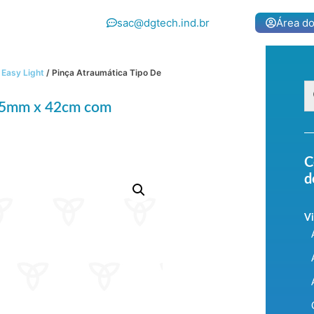
sac@dgtech.ind.br
Área do
Easy Light
/ Pinça Atraumática Tipo De
– 5mm x 42cm com
C
d
Vi