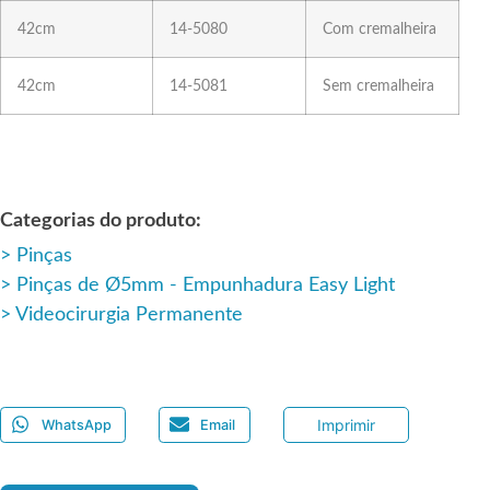
42cm
14-5080
Com cremalheira
42cm
14-5081
Sem cremalheira
Categorias do produto:
Pinças
Pinças de Ø5mm - Empunhadura Easy Light
Videocirurgia Permanente
Imprimir
WhatsApp
Email