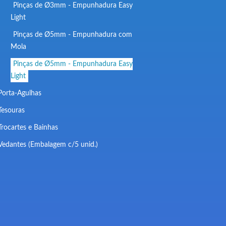
Pinças de Ø3mm - Empunhadura Easy
Light
Pinças de Ø5mm - Empunhadura com
Mola
Pinças de Ø5mm - Empunhadura Easy
Light
Porta-Agulhas
Tesouras
Trocartes e Bainhas
Vedantes (Embalagem c/5 unid.)