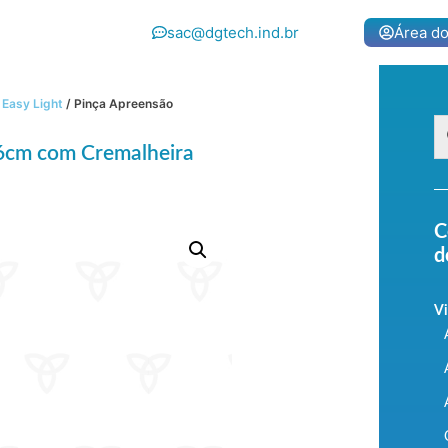
sac@dgtech.ind.br
Área do
Easy Light
/ Pinça Apreensão
36cm com Cremalheira
C
d
Vi