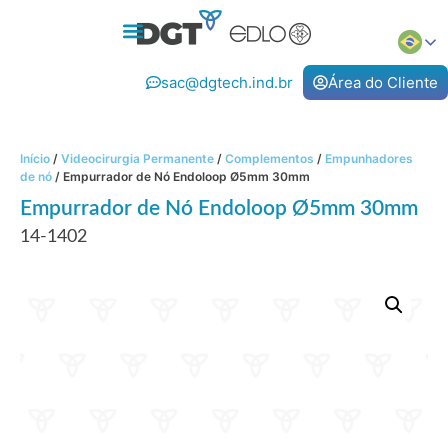
sac@dgtech.ind.br
Área do Cliente
Início
/
Videocirurgia Permanente
/
Complementos
/
Empunhadores
de nó
/ Empurrador de Nó Endoloop Ø5mm 30mm
Empurrador de Nó Endoloop Ø5mm 30mm
14-1402