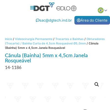
sac@dgtech.ind.br
Área do Cliente
Início
/
Videocirurgia Permanente
/
Trocartes e Bainhas
/
Obturadores
(Trocarte) / Bainha Curta de 4,5cm Rosqueável Ø5,0mm
/ Cânula
(Bainha) 5mm x 4,5cm Janela Rosqueável
Cânula (Bainha) 5mm x 4,5cm Janela
Rosqueável
14-1186